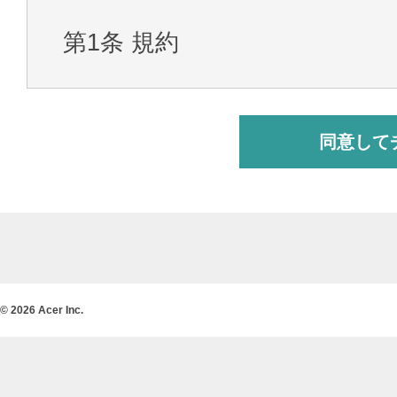
第1条 規約
本規約は日本エイサー株式会
提供する有償電話サポート（
関する条件を規定したもので
お客様は本サービスを申込、
諾されたものとみなします。
© 2026 Acer Inc.